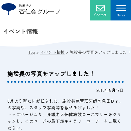
Skip
to
content
Contact
Menu
イベント情報
杏仁会について
法人概要
施設紹介
Top
>
イベント情報
>
施設長の写真をアップしました！
ごあいさつ
介護老人保健施設 ローズマリー
採用情報
施設長の写真をアップしました！
プライバシーポリシー
通所リハビリテーション
2016年8月17日
アクセス
医療法人 杏仁会 おかだクリニック
6月より新たに就任された、施設長兼管理医師の島田Ｄｒ．
の写真や、スタッフ写真等を載せあげました！
医療法人 杏仁会 おかだ歯科クリニック
トップページより、介護老人保健施設ローズマリーをクリ
ックし、そのページの最下部ギャラリーコーナーをご覧く
ださい。
グループホーム ブルーベリー