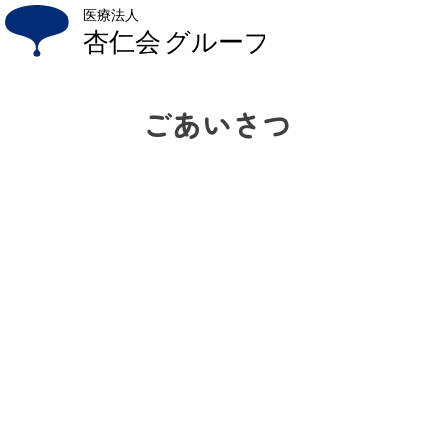
Skip
to
content
ごあいさつ
杏仁会について
法人概要
ごあいさつ
プライバシーポリシー
アクセス