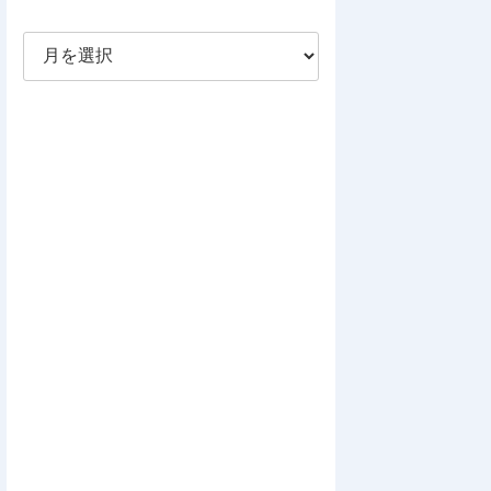
ア
ー
カ
イ
ブ