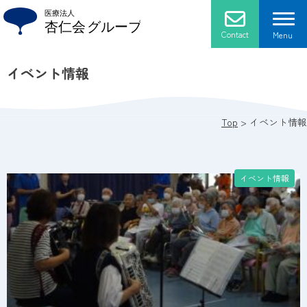
Skip
to
content
Contact
Menu
イベント情報
杏仁会について
法人概要
施設紹介
Top
>
イベント情報
ごあいさつ
介護老人保健施設 ローズマリー
採用情報
イベント情報
プライバシーポリシー
通所リハビリテーション
アクセス
医療法人 杏仁会 おかだクリニック
医療法人 杏仁会 おかだ歯科クリニック
グループホーム ブルーベリー