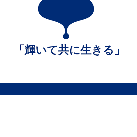
杏仁会について
施設紹介
法人概要
介護老人保健施設 ローズマ
ごあいさつ
医療法人 杏仁会 おかだク
プライバシーポリシー
医療法人 杏仁会 おかだ歯
アクセス
通所リハビリテーション