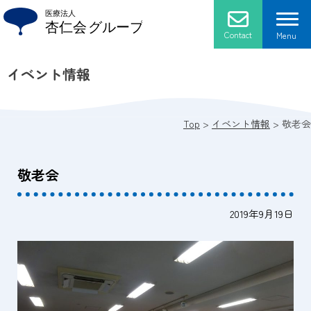
Skip
to
content
Contact
Menu
イベント情報
杏仁会について
法人概要
施設紹介
Top
>
イベント情報
>
敬老会
ごあいさつ
介護老人保健施設 ローズマリー
採用情報
敬老会
プライバシーポリシー
通所リハビリテーション
2019年9月19日
アクセス
医療法人 杏仁会 おかだクリニック
医療法人 杏仁会 おかだ歯科クリニック
グループホーム ブルーベリー