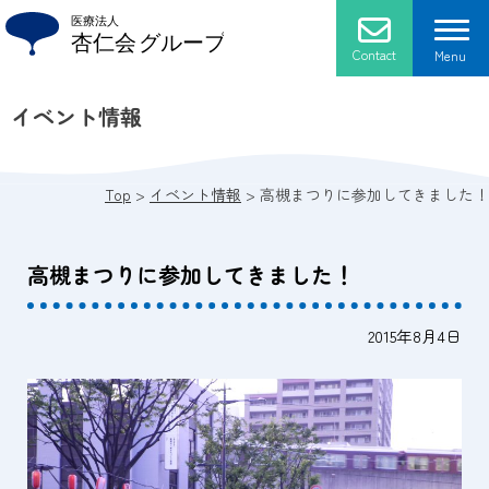
Skip
to
content
Contact
Menu
イベント情報
杏仁会について
法人概要
施設紹介
Top
>
イベント情報
>
高槻まつりに参加してきました！
ごあいさつ
介護老人保健施設 ローズマリー
採用情報
高槻まつりに参加してきました！
プライバシーポリシー
通所リハビリテーション
2015年8月4日
アクセス
医療法人 杏仁会 おかだクリニック
医療法人 杏仁会 おかだ歯科クリニック
グループホーム ブルーベリー