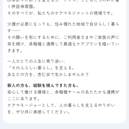
く併設保育園。
そのすべてが、私たちのケアマネジメントの現場です。
ケアプランセンター
介護が必要になっても、住み慣れた地域で自分らしく暮ら
す──
ヘルパーステーション
その願いを形にするために、ご利用者さまやご家族の声に
耳を傾け、多職種と連携して最適なケアプランを描いてい
冠・大塚地域包括支援センター
きます。
一人ひとりの人生に寄り添い、
「その人らしい暮らし」を支える。
あなたの力を、杏仁会で生かしませんか？
新人の方も、経験を積んできた方も。
安心して働ける環境と、多職種チームのあたたかな連携が
ここにあります。
ケアマネージャーとして、人の暮らしを支えるやりがい
を、ぜひ共に実感してください。