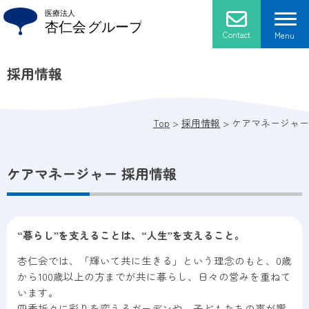
Skip
to
content
Contact
Menu
採用情報
杏仁会について
法人概要
施設紹介
Top
>
採用情報
>
ケアマネージャー
ごあいさつ
介護老人保健施設 ローズマリー
採用情報
ケアマネージャー 採用情報
プライバシーポリシー
通所リハビリテーション
アクセス
医療法人 杏仁会 おかだクリニック
“暮らし”を支えることは、“人生”を支えること。
杏仁会では、「輝いて共に生きる」という理念のもと、0歳
医療法人 杏仁会 おかだ歯科クリニック
から100歳以上の方までが共に暮らし、日々の営みを重ねて
います。
グループホーム ブルーベリー
四季折々に彩りを変えるガーデンや、子どもたちの声が響